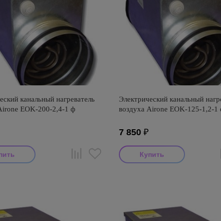
еский канальный нагреватель
Электрический канальный нагр
Airone EOK-200-2,4-1 ф
воздуха Airone EOK-125-1,2-1
7 850
₽
тель: Airone
Производитель: Airone
оизводства: Россия
Страна производства: Россия