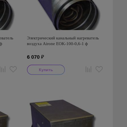
еватель
Электрический канальный нагреватель
 ф
воздуха Airone EOK-100-0,6-1 ф
6 070
₽
Производитель: Airone
Страна производства: Россия