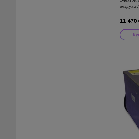
Электрич
воздуха 
11 470
Производи
Страна пр