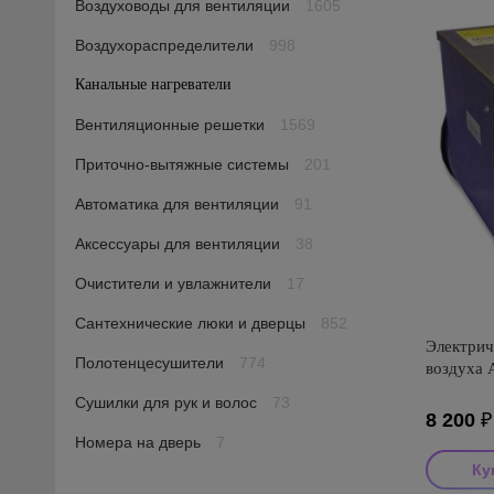
Воздуховоды для вентиляции
1605
Воздухораспределители
998
Канальные нагреватели
35
Вентиляционные решетки
1569
Приточно-вытяжные системы
201
Автоматика для вентиляции
91
Аксессуары для вентиляции
38
Очистители и увлажнители
17
Сантехнические люки и дверцы
852
Электрич
Полотенцесушители
774
воздуха 
Сушилки для рук и волос
73
8 200
₽
Номера на дверь
7