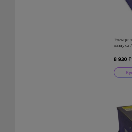
Электрич
воздуха 
8 930
₽
Производи
Страна пр