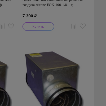
еватель
Электрический канальный нагреватель
 ф
воздуха Airone EOK-100-1,8-1 ф
7 300
₽
Производитель: Airone
Страна производства: Россия