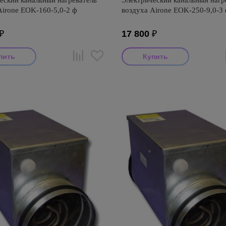
еский канальный нагреватель
Электрический канальный нагр
Airone EOK-160-5,0-2 ф
воздуха Airone EOK-250-9,0-3
₽
17 800
₽
тель: Airone
Производитель: Airone
оизводства: Россия
Страна производства: Россия