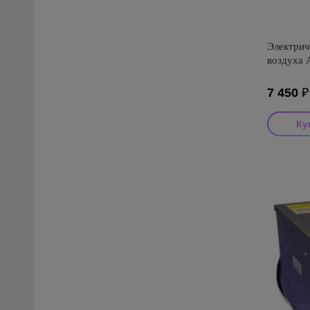
Электрич
воздуха 
7 450
₽
Производи
Страна пр