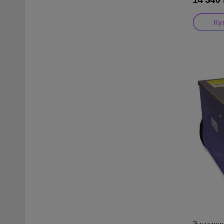
14 340
Производи
Страна пр