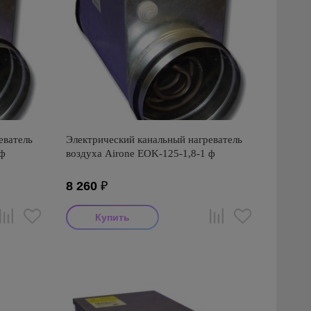
еватель
Электрический канальный нагреватель
 ф
воздуха Airone EOK-125-1,8-1 ф
8 260
₽
Производитель: Airone
Страна производства: Россия