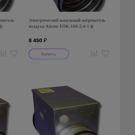
еватель
Электрический канальный нагреватель
 ф
воздуха Airone EOK-160-2,4-1 ф
8 450
₽
Производитель: Airone
Страна производства: Россия