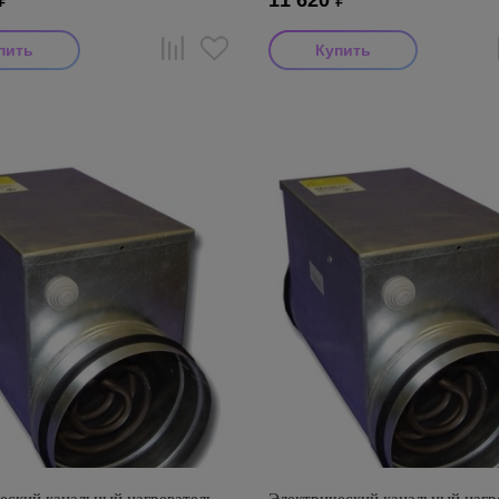
₽
11 620
₽
тель: Airone
Производитель: Airone
оизводства: Россия
Страна производства: Россия