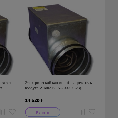
еватель
Электрический канальный нагреватель
 ф
воздуха Airone EOK-200-6,0-2 ф
14 520
₽