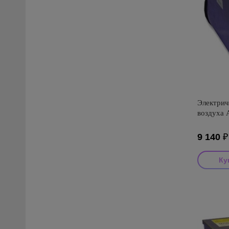
Электрич
воздуха 
9 140
₽
Производи
Страна пр