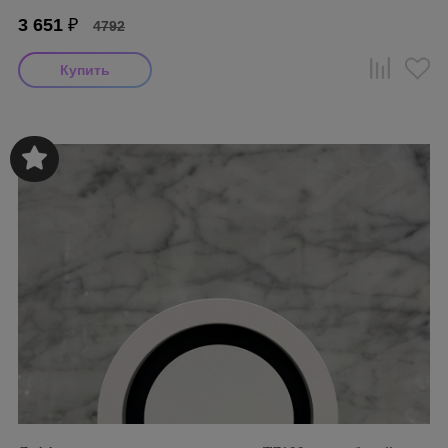
3 651
₽
4792