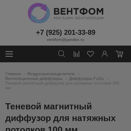
+7 (925) 201-33-89
ventfom@yandex.ru
0
_
_
Главная
Воздухораспределители
_
_
Вентиляционные диффузоры
Диффузоры FoZa
Теневой магнитный диффузор для натяжных потолков 100
мм
Теневой магнитный
диффузор для натяжных
потолков 100 мм