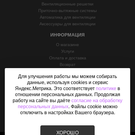
Вентиляционные решетки
Приточно-вытяжные системы
Автоматика для вентиляции
Аксессуары для вентиляции
ИНФОРМАЦИЯ
О магазине
Услуги
Оплата и доставка
Возврат
Отзывы
Для улучшения работы мы можем собирать
Контакты
данные, используя cookies и сервис
Политика конфиденциальности
Яндекс.Метрика. Это соответствует
политике
в
Согласие на обработку персональных данных
отношении персональных данных. Продолжая
Карта сайта
работу на сайте вы даёте
согласие на обработку
персональных данных
. Файлы cookie можно
отключить в настройках Вашего браузера.
ХОРОШО