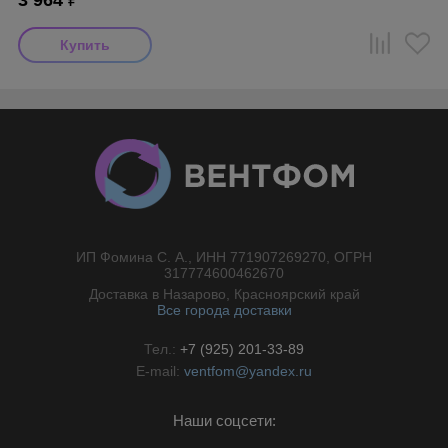
3 964
₽
ИП Фомина С. А., ИНН 771907269270, ОГРН
//}
317774600462670
Доставка в Назарово, Красноярский край
Все города доставки
Тел.:
+7 (925) 201-33-89
E-mail:
ventfom@yandex.ru
Наши соцсети: