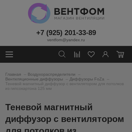
+7 (925) 201-33-89
ventfom@yandex.ru
0
_
_
Главная
Воздухораспределители
_
_
Вентиляционные диффузоры
Диффузоры FoZa
Теневой магнитный диффузор с вентилятором для потолков
из гипсокартона 125 мм
Теневой магнитный
диффузор с вентилятором
для потолков из