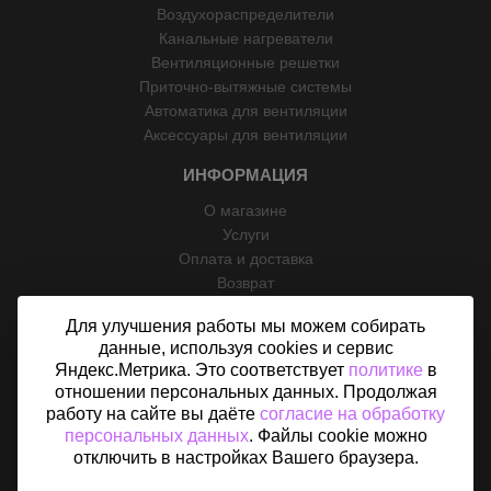
Воздухораспределители
Канальные нагреватели
Вентиляционные решетки
Приточно-вытяжные системы
Автоматика для вентиляции
Аксессуары для вентиляции
ИНФОРМАЦИЯ
О магазине
Услуги
Оплата и доставка
Возврат
Отзывы
Для улучшения работы мы можем собирать
Контакты
данные, используя cookies и сервис
Политика конфиденциальности
Яндекс.Метрика. Это соответствует
политике
в
Согласие на обработку персональных данных
отношении персональных данных. Продолжая
Карта сайта
работу на сайте вы даёте
согласие на обработку
персональных данных
. Файлы cookie можно
отключить в настройках Вашего браузера.