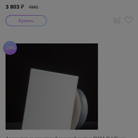
3 803
₽
4991
-24%