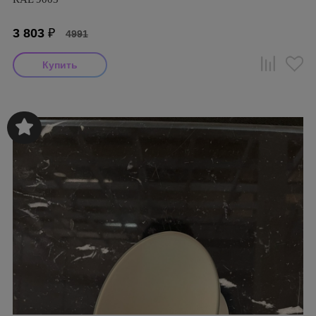
3 803
₽
4991