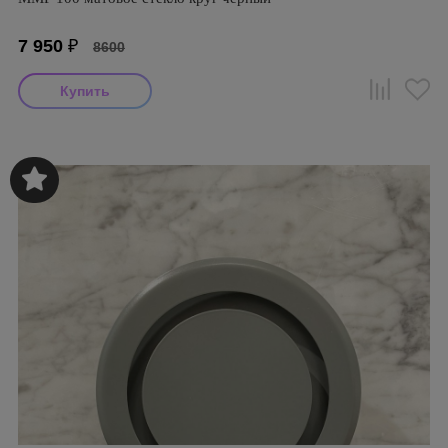
7 950
₽
8600