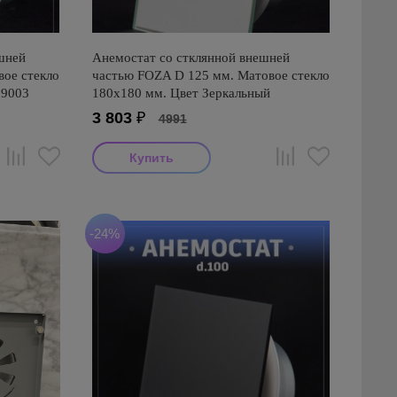
шней
Анемостат со стклянной внешней
ое стекло
частью FOZA D 125 мм. Матовое стекло
 9003
180х180 мм. Цвет Зеркальный
3 803
₽
4991
-24%