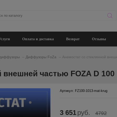
Услуги
Оплата и доставка
Возврат
Отзывы
_
_
 диффузоры
Диффузоры FoZa
Анемостат со стеклянной внеш
 внешней частью FOZA D 100 
Артикул: FZ100-1013-mat-krug
3 651
руб.
4792