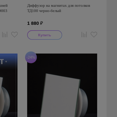
шней
Диффузор на магнитах для потолков
9003
ТД100 черно-белый
1 880
₽
-24%