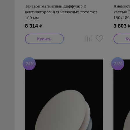
Теневой магнитный диффузор с
Анемост
вентилятором для натяжных потолков
частью 
100 мм
180х180
8 314
₽
3 803
-24%
-24%