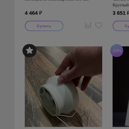
Круглый
4 464
₽
3 651
-24%