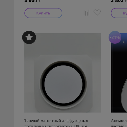
3 964
₽
3 803
-24%
Теневой магнитный диффузор для
Анемост
потолков из гипсокартона 100 мм
частью 