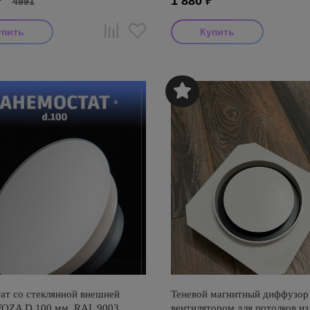
₽
1 880
₽
4991
ат со стеклянной внешней
Теневой магнитный диффузор
FOZA D 100 мм. RAL 9003.
вентилятором для потолков из