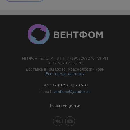
ИП Фомина С. А., ИНН 771907269270, ОГРН
//}
317774600462670
Доставка в Назарово, Красноярский край
Все города доставки
Тел.:
+7 (925) 201-33-89
E-mail:
ventfom@yandex.ru
Наши соцсети: