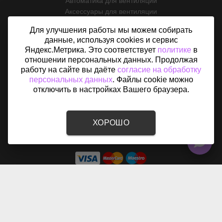
Автоматика для вентиляции
Аксессуары для вентиляции
ИНФОРМАЦИЯ
Для улучшения работы мы можем собирать
данные, используя cookies и сервис
О магазине
Яндекс.Метрика. Это соответствует
политике
в
Услуги
отношении персональных данных. Продолжая
Оплата и доставка
работу на сайте вы даёте
согласие на обработку
Возврат
персональных данных
. Файлы cookie можно
отключить в настройках Вашего браузера.
Отзывы
Контакты
Политика конфиденциальности
Согласие на обработку персональных данных
ХОРОШО
Карта сайта
2015 - 2026 © «Вентфом» - Интернет-магазин вентиляции в
Назарово