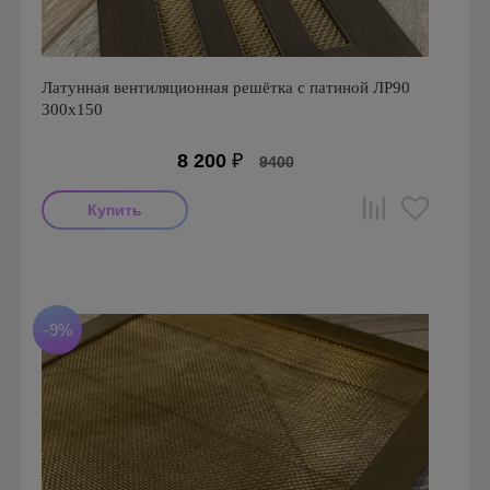
Латунная вентиляционная решётка с патиной ЛР90
300х150
8 200
₽
9400
Производитель: FoZa
Размеры: 300х150
Материал: Латунь с патиной
-9%