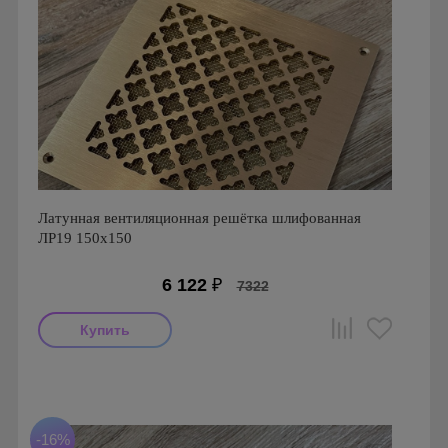
Латунная вентиляционная решётка шлифованная
ЛР19 150х150
6 122
₽
7322
Производитель: FoZa
Размеры: 150х150
Материал: Латунь шлифованная
-16%