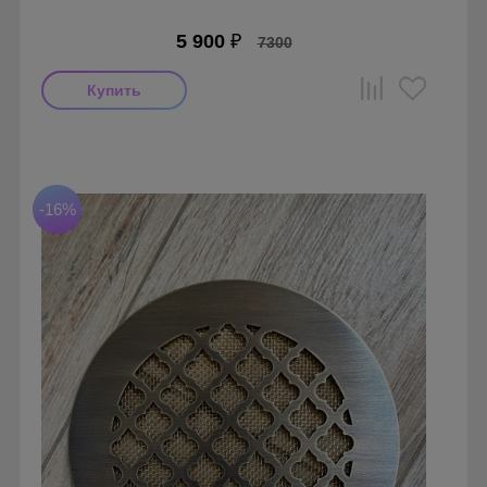
5 900
₽
7300
Производитель: FoZa
Размеры: 150х150
Материал: Латунь с патиной
-16%