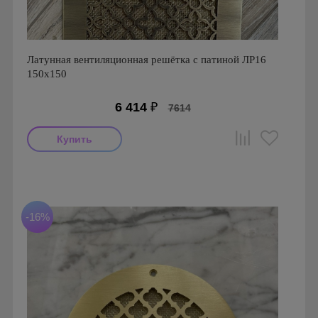
Латунная вентиляционная решётка с патиной ЛР16
150х150
6 414
₽
7614
Производитель: FoZa
Размеры: 150х150
Материал: Латунь с патиной
-16%