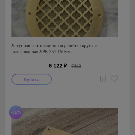
Латунная вентиляционная решётка круглая
шлифованная ЛРК 351 150мм
6 122
₽
7322
Производитель: FoZa
Диаметр: 150 мм
Материал: Латунь с патиной
-16%