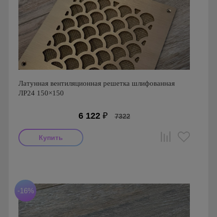
Латунная вентиляционная решетка шлифованная
ЛР24 150×150
6 122
₽
7322
Производитель: FoZa
Размеры: 150х150
Материал: Латунь шлифованная
-16%