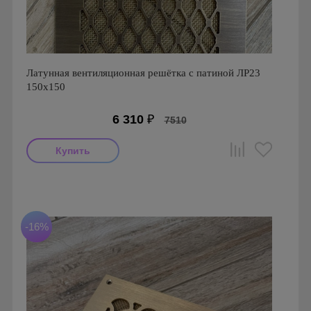
Латунная вентиляционная решётка с патиной ЛР23
150х150
6 310
₽
7510
Производитель: FoZa
Размеры: 150х150
Материал: Латунь с патиной
-16%