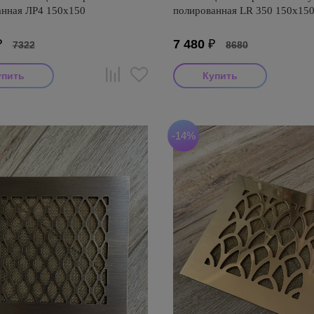
нная ЛР4 150х150
полированная LR 350 150х15
₽
7 480
₽
7322
8680
-14%