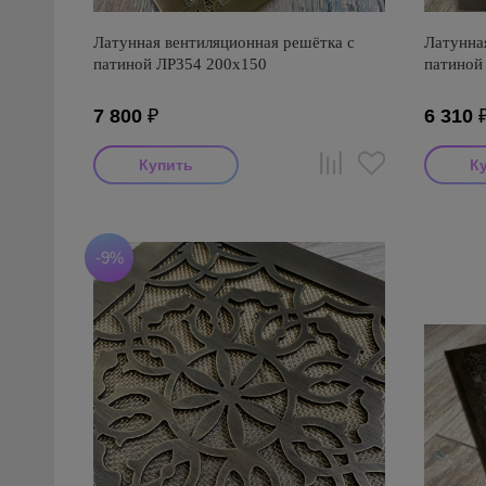
Латунная вентиляционная решётка с
Латунна
патиной ЛР354 200х150
патиной
7 800
₽
6 310
-9%