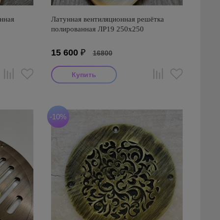
нная
Латунная вентиляционная решётка
полированная ЛР19 250х250
15 600
₽
16800
-10%