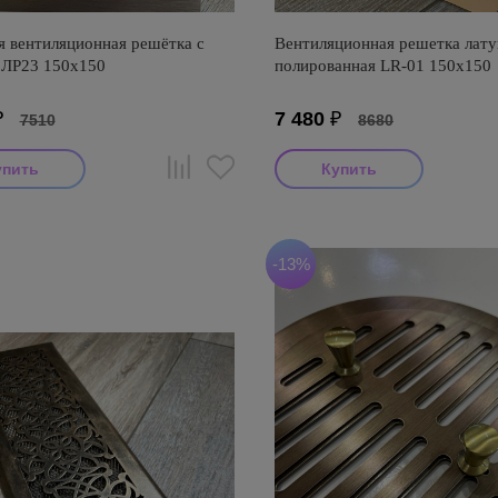
я вентиляционная решётка с
Вентиляционная решетка лату
 ЛР23 150х150
полированная LR-01 150х150
₽
7 480
₽
7510
8680
-13%