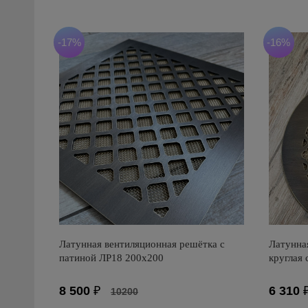
-17%
-16%
Латунная вентиляционная решётка с
Латунна
патиной ЛР18 200х200
круглая
8 500
₽
6 310
10200