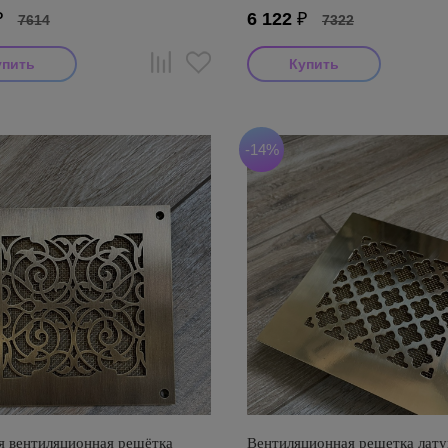
₽
6 122
₽
7614
7322
-14%
я вентиляционная решётка
Вентиляционная решетка лату