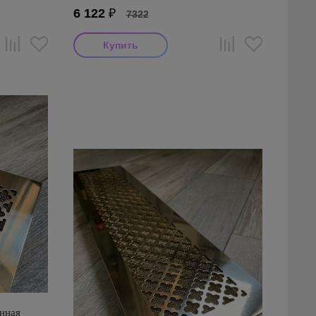
6 122
₽
7322
нная