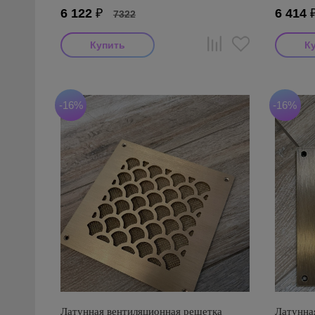
6 122
₽
6 414
7322
-16%
-16%
Латунная вентиляционная решетка
Латунна