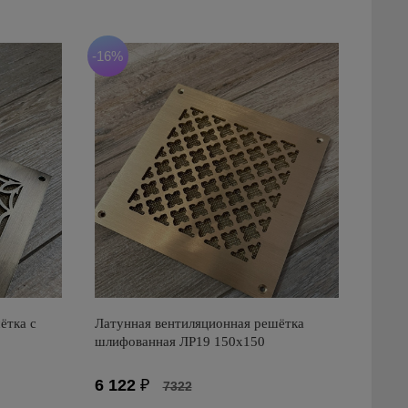
-16%
ётка с
Латунная вентиляционная решётка
шлифованная ЛР19 150х150
6 122
₽
7322