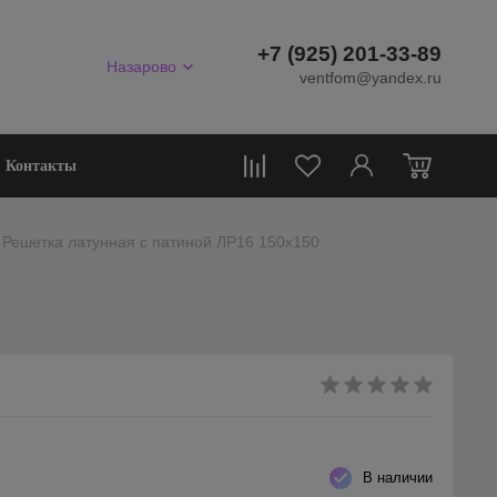
+7 (925) 201-33-89
Назарово
ventfom@yandex.ru
0
Контакты
Решетка латунная с патиной ЛР16 150х150
В наличии