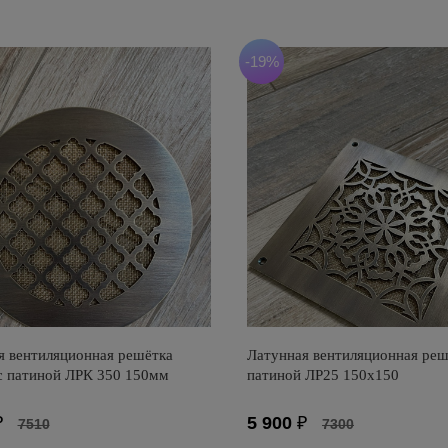
-19%
я вентиляционная решётка
Латунная вентиляционная реш
 с патиной ЛРК 350 150мм
патиной ЛР25 150х150
₽
5 900
₽
7510
7300