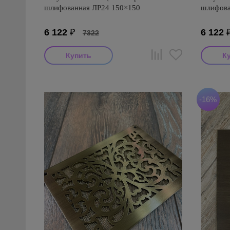
шлифованная ЛР24 150×150
шлифова
6 122
₽
6 122
7322
-16%