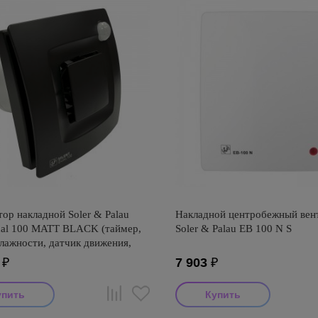
ор накладной Soler & Palau
Накладной центробежный вен
Dual 100 MATT BLACK (таймер,
Soler & Palau EB 100 N S
лажности, датчик движения,
мируемый)
₽
7 903
₽