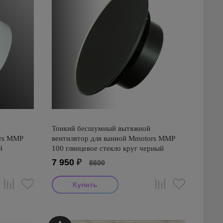
Тонкий бесшумный вытяжной
ors ММР
вентилятор для ванной Mmotors ММР
й
100 глянцевое стекло круг черный
7 950
₽
8600