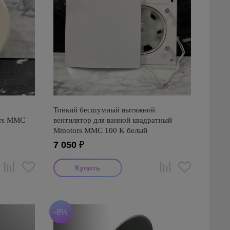
Тонкий бесшумный вытяжной
ors ММC
вентилятор для ванной квадратный
Mmotors ММC 100 K белый
7 050
₽
-8%