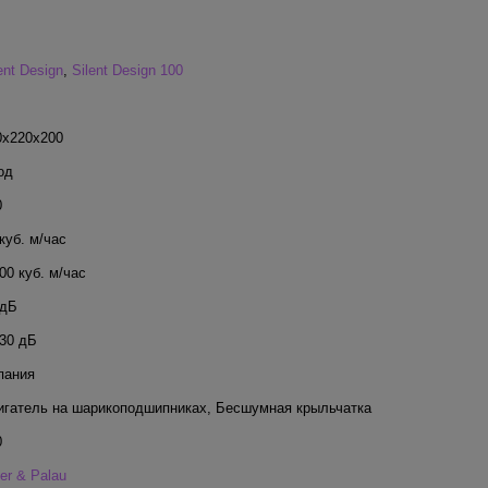
ent Design
,
Silent Design 100
0x220x200
од
0
куб. м/час
00 куб. м/час
 дБ
-30 дБ
пания
игатель на шарикоподшипниках
,
Бесшумная крыльчатка
0
er & Palau