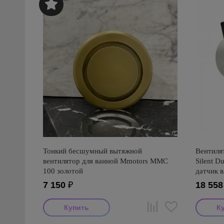
Тонкий бесшумный вытяжной
Вентилят
вентилятор для ванной Mmotors ММC
Silent 
100 золотой
датчик в
програм
7 150
₽
18 558