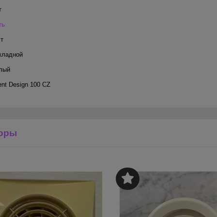
т
ть
Вт
кладной
лый
ent Design 100 CZ
оры