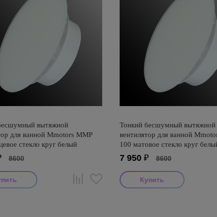
бесшумный вытяжной
Тонкий бесшумный вытяжной
тор для ванной Mmotors ММР
вентилятор для ванной Mmot
цевое стекло круг белый
100 матовое стекло круг белы
₽
7 950
₽
8600
8600