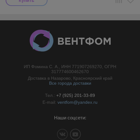
ИП Фомина С. А., ИНН 771907269270, ОГРН
//}
317774600462670
Доставка в Назарово, Красноярский край
Все города доставки
Тел.:
+7 (925) 201-33-89
E-mail:
ventfom@yandex.ru
Наши соцсети: