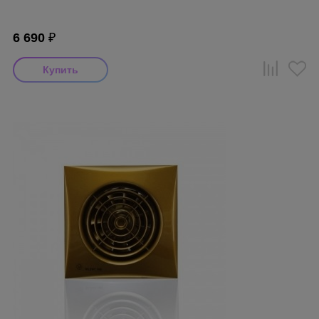
6 690
₽