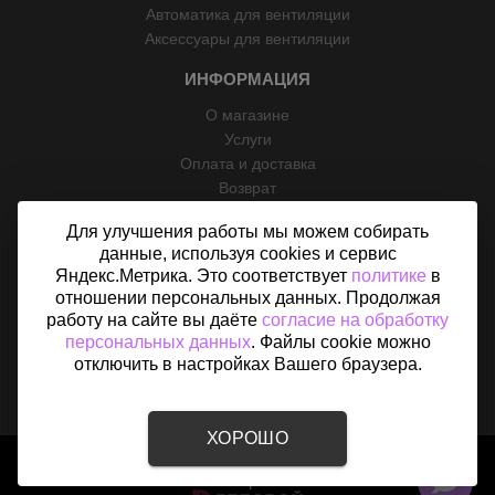
Автоматика для вентиляции
Аксессуары для вентиляции
ИНФОРМАЦИЯ
О магазине
Услуги
Оплата и доставка
Возврат
Отзывы
Для улучшения работы мы можем собирать
Контакты
данные, используя cookies и сервис
Политика конфиденциальности
Яндекс.Метрика. Это соответствует
политике
в
Согласие на обработку персональных данных
отношении персональных данных. Продолжая
Карта сайта
работу на сайте вы даёте
согласие на обработку
персональных данных
. Файлы cookie можно
отключить в настройках Вашего браузера.
ХОРОШО
2015 - 2026 © «Вентфом» - Интернет-магазин вентиляции в
Назарово