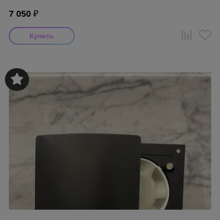
7 050
₽